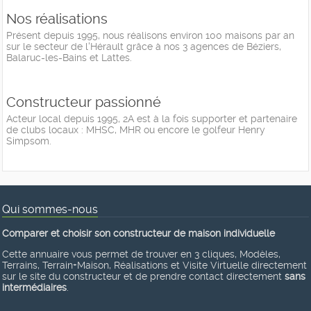
Nos réalisations
Présent depuis 1995, nous réalisons environ 100 maisons par an
sur le secteur de l'Hérault grâce à nos 3 agences de Béziers,
Balaruc-les-Bains et Lattes.
Constructeur passionné
Acteur local depuis 1995, 2A est à la fois supporter et partenaire
de clubs locaux : MHSC, MHR ou encore le golfeur Henry
Simpsom.
Qui sommes-nous
Comparer et choisir son constructeur de maison individuelle
Cette annuaire vous permet de trouver en 3 cliques, Modèles,
Terrains, Terrain+Maison, Réalisations et Visite Virtuelle directement
sur le site du constructeur et de prendre contact directement
sans
intermédiaires
.