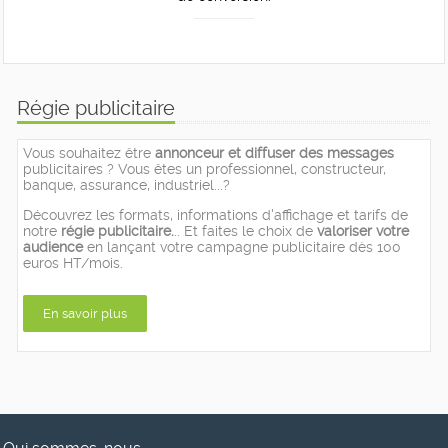
Régie publicitaire
Vous souhaitez être
annonceur et diffuser des messages
publicitaires ? Vous êtes un professionnel, constructeur,
banque, assurance, industriel...?
Découvrez les formats, informations d'affichage et tarifs de
notre
régie publicitaire.
.. Et faites le choix de
valoriser votre
audience
en lançant votre campagne publicitaire dès 100
euros HT/mois.
En savoir plus