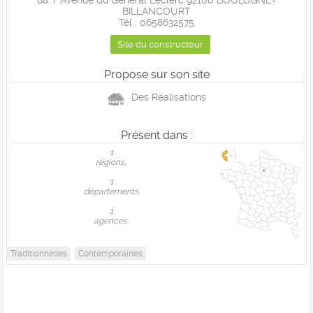
88 T Avenue du Général Leclerc 92100 BOULOGNE-
BILLANCOURT
Tél : 0658632575
Site du constructeur
Propose sur son site
Des Réalisations
Présent dans :
1
règions,
1
départements
1
agences.
Traditionnelles
Contemporaines