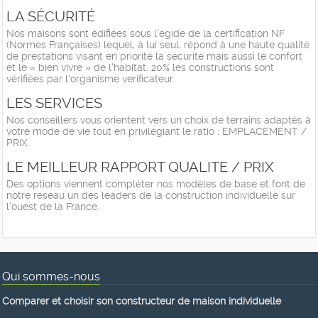
LA SÉCURITÉ
Nos maisons sont édifiées sous l'égide de la certification NF
(Normes Françaises) lequel, à lui seul, répond à une haute qualité
de prestations visant en priorité la sécurité mais aussi le confort
et le « bien vivre » de l'habitat. 20% les constructions sont
vérifiées par l'organisme verificateur.
LES SERVICES
Nos conseillers vous orientent vers un choix de terrains adaptés à
votre mode de vie tout en privilégiant le ratio : EMPLACEMENT /
PRIX.
LE MEILLEUR RAPPORT QUALITE / PRIX
Des options viennent compléter nos modèles de base et font de
notre réseau un des leaders de la construction individuelle sur
l'ouest de la France.
Qui sommes-nous
Comparer et choisir son constructeur de maison individuelle