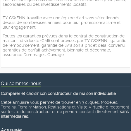
secondaires ou des investissements locatifs.
TY GWENN travaille avec une équipe d’artisans sélectionnés
depuis de nombreuses années pour leur professionnalisme et
leur engagement.
Toutes les garanties prévues dans le contrat de construction de
maison individuelle (CMI) sont prévues par TY GWENN : garantie
de remboursement, garantie de livraison à prix et délai convenu,
garanties de parfait achèvement, biennale et décennale,
assurance Dommages-Ouvrage.
Qui sommes-nous
Comparer et choisir son constructeur de maison individuelle
Cette annuaire vous permet de trouver en 3 cliques, Modèles,
Terrains, Terrain+Maison, Réalisations et Visite Virtuelle directement
sur le site du constructeur et de prendre contact directement
sans
intermédiaires
.
Actualités