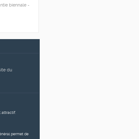
ntie biennale -
site du
attractif.
général permet de