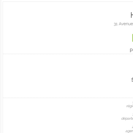
31 Avenue
P
règi
départ
agen