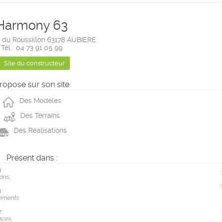
Harmony 63
 du Roussillon 63178 AUBIERE
Tél : 04 73 91 05 99
Site du constructeur
ropose sur son site
Des Modéles
Des Terrains
Des Réalisations
Présent dans :
1
ons,
1
ements
2
ces.