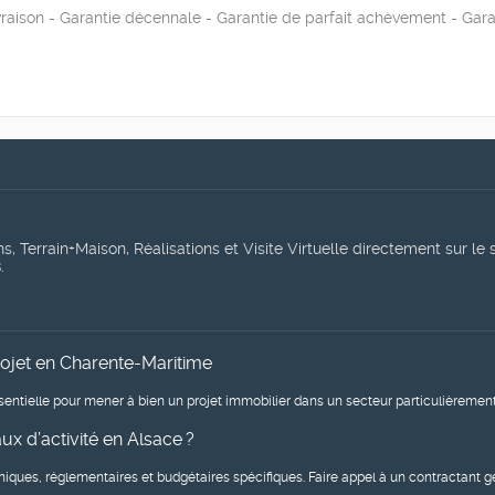
livraison - Garantie décennale - Garantie de parfait achèvement - Gara
, Terrain+Maison, Réalisations et Visite Virtuelle directement sur le 
s
.
rojet en Charente-Maritime
entielle pour mener à bien un projet immobilier dans un secteur particulièrement 
x d’activité en Alsace ?
niques, réglementaires et budgétaires spécifiques. Faire appel à un contractant 