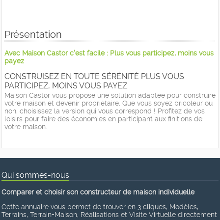
Présentation
Avec Maison Castor c’est facile : Plus vous participez, moins vous
payez
CONSTRUISEZ EN TOUTE SÉRÉNITÉ PLUS VOUS
PARTICIPEZ, MOINS VOUS PAYEZ.
Maison Castor vous propose une solution adaptée pour construire
votre maison et devenir propriétaire. Que vous soyez bricoleur ou
non, choisissez la version qui vous correspond ! Profitez de vos
loisirs pour faire des économies en participant aux finitions de
votre maison.
Qui sommes-nous
Comparer et choisir son constructeur de maison individuelle
Cette annuaire vous permet de trouver en 3 cliques, Modèles,
Terrains, Terrain+Maison, Réalisations et Visite Virtuelle directement