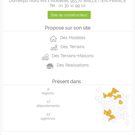
Domexpo Nord RN 1 Moiselles 95570 BAILLET-EN-FRANCE
Tél : 01 30 11 99 10
Site du constructeur
Propose sur son site
Des Modéles
Des Terrains
Des Terrains+Maisons
Des Réalisations
Présent dans :
9
règions,
17
départements
23
agences.