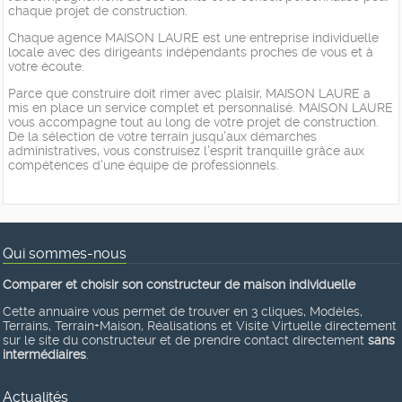
chaque projet de construction.
Chaque agence MAISON LAURE est une entreprise individuelle
locale avec des dirigeants indépendants proches de vous et à
votre écoute.
Parce que construire doit rimer avec plaisir, MAISON LAURE a
mis en place un service complet et personnalisé. MAISON LAURE
vous accompagne tout au long de votre projet de construction.
De la sélection de votre terrain jusqu'aux démarches
administratives, vous construisez l'esprit tranquille grâce aux
compétences d'une équipe de professionnels.
Qui sommes-nous
Comparer et choisir son constructeur de maison individuelle
Cette annuaire vous permet de trouver en 3 cliques, Modèles,
Terrains, Terrain+Maison, Réalisations et Visite Virtuelle directement
sur le site du constructeur et de prendre contact directement
sans
intermédiaires
.
Actualités