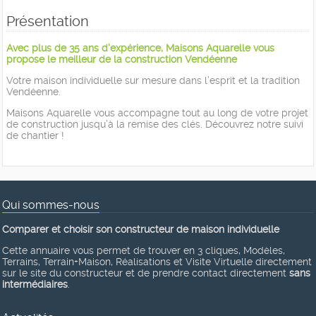
Présentation
Avec plus de 35 ans d'expérience, Maisons Aquarelle vous
propose le meilleur de la construction Vendéenne
Votre maison individuelle sur mesure dans l’esprit et la tradition
Vendéenne.
Maisons Aquarelle vous accompagne tout au long de votre projet
de construction jusqu’à la remise des clés. Découvrez notre suivi
de chantier !
Qui sommes-nous
Comparer et choisir son constructeur de maison individuelle
Cette annuaire vous permet de trouver en 3 cliques, Modèles,
Terrains, Terrain+Maison, Réalisations et Visite Virtuelle directement
sur le site du constructeur et de prendre contact directement
sans
intermédiaires
.