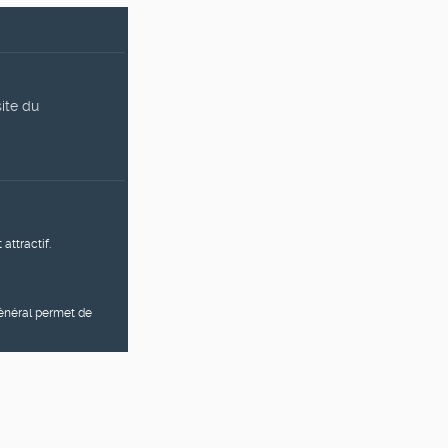
site du
attractif.
général permet de