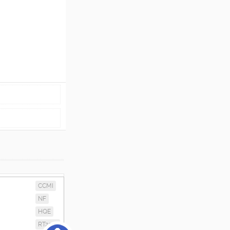
CCMI
NF
HQE
RT2012