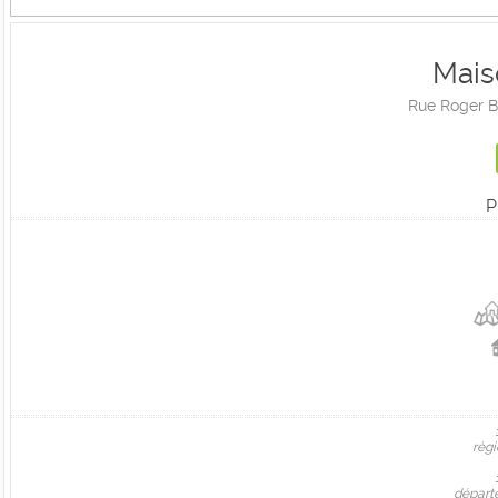
Mais
Rue Roger B
P
règi
départ