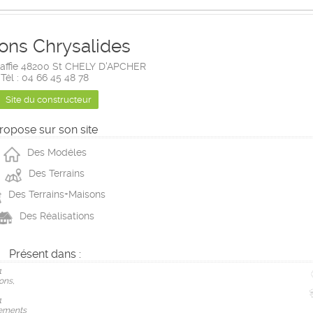
ons Chrysalides
affie 48200 St CHELY D'APCHER
Tél : 04 66 45 48 78
Site du constructeur
ropose sur son site
Des Modéles
Des Terrains
Des Terrains+Maisons
Des Réalisations
Présent dans :
1
ons,
1
ements