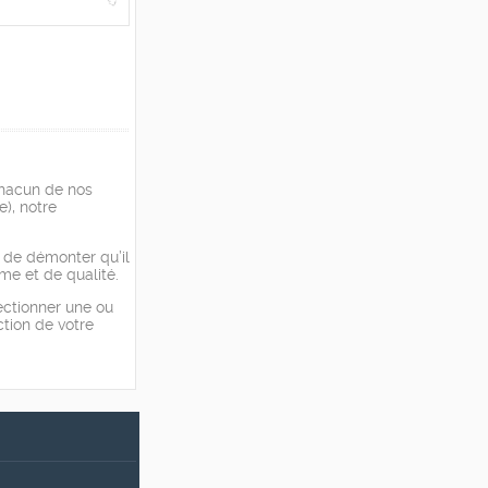
 chacun de nos
), notre
 de démonter qu’il
me et de qualité.
lectionner une ou
ction de votre