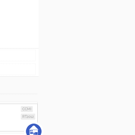
CCMI
RT2012