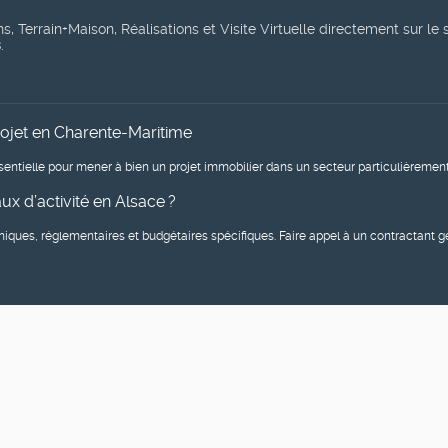
, Terrain+Maison, Réalisations et Visite Virtuelle directement sur le 
s
.
rojet en Charente-Maritime
entielle pour mener à bien un projet immobilier dans un secteur particulièrement 
x d’activité en Alsace ?
niques, réglementaires et budgétaires spécifiques. Faire appel à un contractant 
lité, nous faire part de vos réflexions... suivez-nous sur les réseaux 