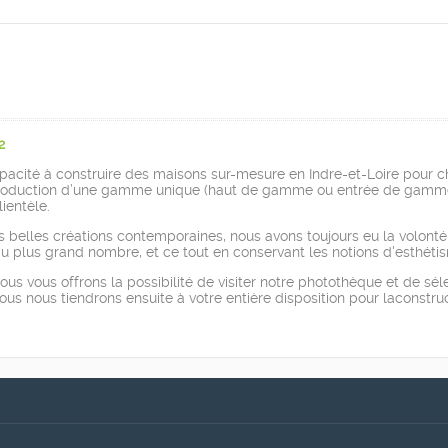
2
e capacité à construire des maisons sur-mesure en Indre-et-Loire pour
 la production d’une gamme unique (haut de gamme ou entrée de gamme
lientèle.
s belles créations contemporaines, nous avons toujours eu la volonté
au plus grand nombre, et ce tout en conservant les notions d'esthétis
 nous vous offrons la possibilité de visiter notre photothèque et de sé
us nous tiendrons ensuite à votre entière disposition pour laconstru