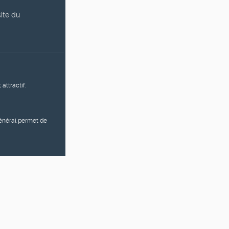
site du
attractif.
général permet de
sociaux !