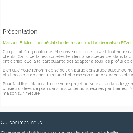
Présentation
Maisons Ericlor : Le spécialiste de la construction de maison RT201
Ce qui fait l’originalité des Maisons Ericlor, c’est avant tout notr
clients. Car si certaines sociétés tendent à se spécialiser dans
entreprise, elle, a la particularité des’adapter à tous les profils de c
Bien que notre renommée se soit en partie constituée autour de no
était possible de construire une belle maison à un prix accessible 
Pour faciliter l’élaboration de votre projet personnalisé dans le 37,
plusieurs idées de plan dans nos collections réunies par thèmes. No
maison sur-mesure.
Qui sommes-nous
Comparer et choisir son constructeur de maison individuelle