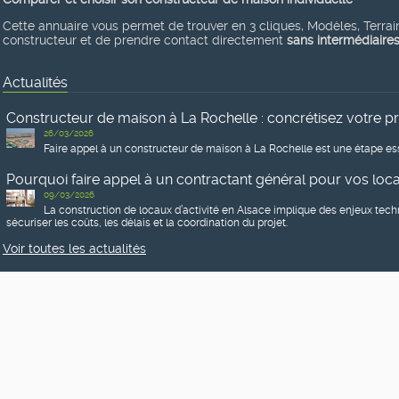
Cette annuaire vous permet de trouver en 3 cliques, Modèles, Terrains
constructeur et de prendre contact directement
sans intermédiaire
Actualités
Constructeur de maison à La Rochelle : concrétisez votre p
26/03/2026
Faire appel à un constructeur de maison à La Rochelle est une étape ess
Pourquoi faire appel à un contractant général pour vos locau
09/03/2026
La construction de locaux d’activité en Alsace implique des enjeux tech
sécuriser les coûts, les délais et la coordination du projet.
Voir toutes les actualités
Réseaux sociaux
Vous êtes sur les réseaux sociaux ?
Pour être informés des dernières mises en ligne, connaître notre actua