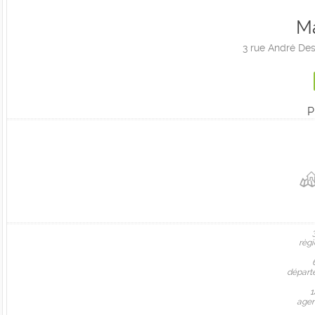
Ma
3 rue André D
P
règi
départ
1
agen