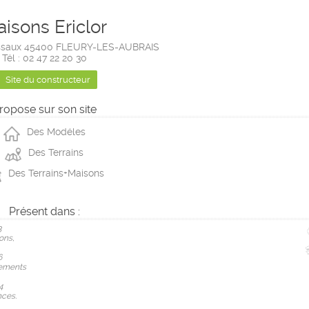
isons Ericlor
essaux 45400 FLEURY-LES-AUBRAIS
Tél : 02 47 22 20 30
Site du constructeur
ropose sur son site
Des Modéles
Des Terrains
Des Terrains+Maisons
Présent dans :
3
ons,
6
ements
4
ces.