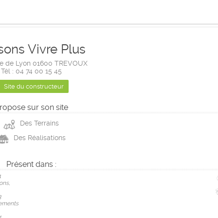
sons Vivre Plus
ute de Lyon 01600 TREVOUX
Tél : 04 74 00 15 45
Site du constructeur
ropose sur son site
Des Terrains
Des Réalisations
Présent dans :
1
ons,
3
ements
4