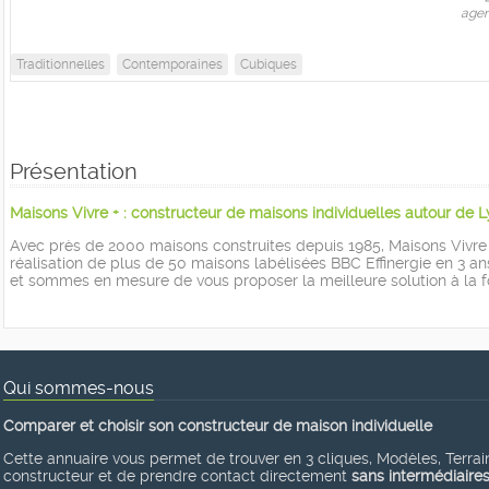
agen
Traditionnelles
Contemporaines
Cubiques
Présentation
Maisons Vivre + : constructeur de maisons individuelles autour de 
Avec près de 2000 maisons construites depuis 1985, Maisons Vivre +
réalisation de plus de 50 maisons labélisées BBC Effinergie en 3 an
et sommes en mesure de vous proposer la meilleure solution à la f
Qui sommes-nous
Comparer et choisir son constructeur de maison individuelle
Cette annuaire vous permet de trouver en 3 cliques, Modèles, Terrains
constructeur et de prendre contact directement
sans intermédiaire