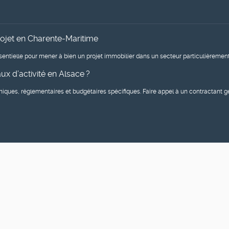
rojet en Charente-Maritime
entielle pour mener à bien un projet immobilier dans un secteur particulièrement 
x d’activité en Alsace ?
niques, réglementaires et budgétaires spécifiques. Faire appel à un contractant 
lité, nous faire part de vos réflexions... suivez-nous sur les réseaux 