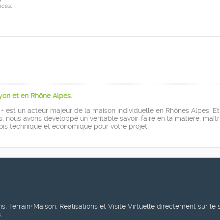
ces.
Lyon et en Rhône Alpes.
 est un acteur majeur de la maison individuelle en Rhônes Alpes. Et
s, nous avons développé un véritable savoir-faire en la matière, maîtr
ois technique et économique pour votre projet.
, Terrain+Maison, Réalisations et Visite Virtuelle directement sur le 
s
.