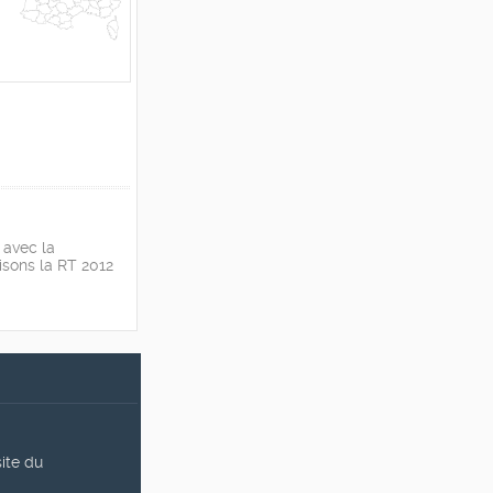
 avec la
isons la RT 2012
site du