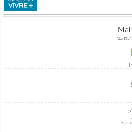
Mai
316 ro
P
règi
départ