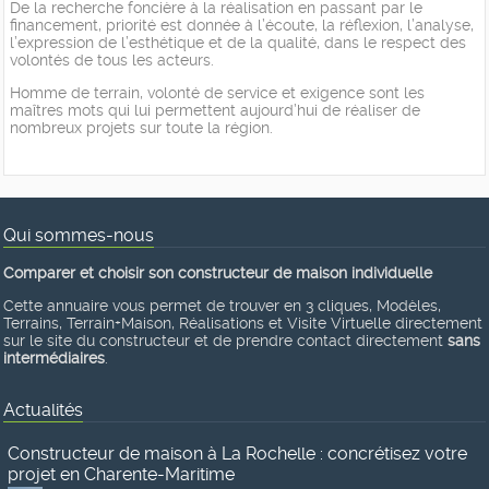
De la recherche foncière à la réalisation en passant par le
financement, priorité est donnée à l’écoute, la réflexion, l’analyse,
l’expression de l’esthétique et de la qualité, dans le respect des
volontés de tous les acteurs.
Homme de terrain, volonté de service et exigence sont les
maîtres mots qui lui permettent aujourd’hui de réaliser de
nombreux projets sur toute la région.
Qui sommes-nous
Comparer et choisir son constructeur de maison individuelle
Cette annuaire vous permet de trouver en 3 cliques, Modèles,
Terrains, Terrain+Maison, Réalisations et Visite Virtuelle directement
sur le site du constructeur et de prendre contact directement
sans
intermédiaires
.
Actualités
Constructeur de maison à La Rochelle : concrétisez votre
projet en Charente-Maritime