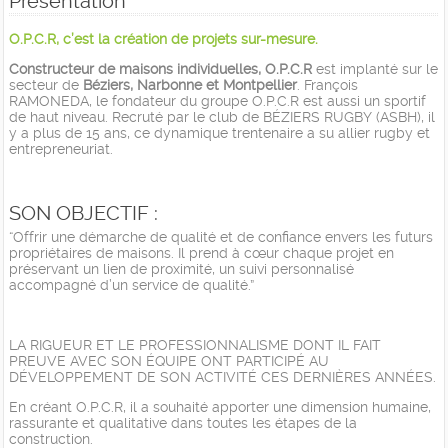
Présentation
O.P.C.R, c’est la création de projets sur-mesure.
Constructeur de maisons individuelles, O.P.C.R
est implanté sur le
secteur de
Béziers, Narbonne et Montpellier
. François
RAMONEDA, le fondateur du groupe O.P.C.R est aussi un sportif
de haut niveau. Recruté par le club de BÉZIERS RUGBY (ASBH), il
y a plus de 15 ans, ce dynamique trentenaire a su allier rugby et
entrepreneuriat.
SON OBJECTIF :
“Offrir une démarche de qualité et de confiance envers les futurs
propriétaires de maisons. Il prend à cœur chaque projet en
préservant un lien de proximité, un suivi personnalisé
accompagné d’un service de qualité.”
LA RIGUEUR ET LE PROFESSIONNALISME DONT IL FAIT
PREUVE AVEC SON ÉQUIPE ONT PARTICIPÉ AU
DÉVELOPPEMENT DE SON ACTIVITÉ CES DERNIÈRES ANNÉES.
En créant O.P.C.R, il a souhaité apporter une dimension humaine,
rassurante et qualitative dans toutes les étapes de la
construction.