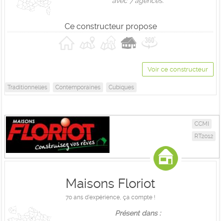
avec 7 agences.
Ce constructeur propose
Voir ce constructeur
Traditionnelles
Contemporaines
Cubiques
CCMI
RT2012
Maisons Floriot
70 ans d'expérience, ça compte !
Présent dans :