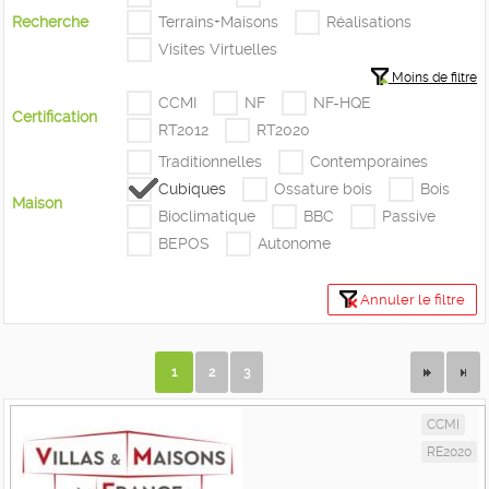
Recherche
Terrains+Maisons
Réalisations
Visites Virtuelles
Moins de filtre
CCMI
NF
NF-HQE
Certification
RT2012
RT2020
Traditionnelles
Contemporaines
Cubiques
Ossature bois
Bois
Maison
Bioclimatique
BBC
Passive
BEPOS
Autonome
Annuler le filtre
1
2
3
CCMI
RE2020