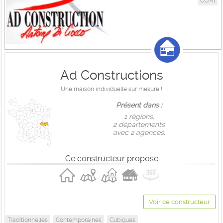
CCMI
Ad Constructions
Une maison individuelle sur mesure !
Présent dans :
1 règions,
2 départements
avec 2 agences.
Ce constructeur propose
Voir ce constructeur
Traditionnelles
Contemporaines
Cubiques