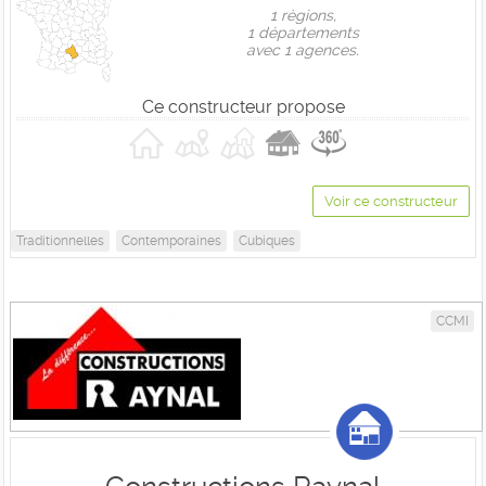
1 règions,
1 départements
avec 1 agences.
Ce constructeur propose
Voir ce constructeur
Traditionnelles
Contemporaines
Cubiques
CCMI