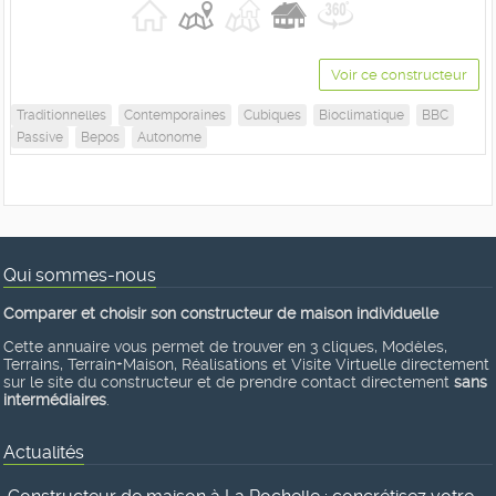
Voir ce constructeur
Traditionnelles
Contemporaines
Cubiques
Bioclimatique
BBC
Passive
Bepos
Autonome
Qui sommes-nous
Comparer et choisir son constructeur de maison individuelle
Cette annuaire vous permet de trouver en 3 cliques, Modèles,
Terrains, Terrain+Maison, Réalisations et Visite Virtuelle directement
sur le site du constructeur et de prendre contact directement
sans
intermédiaires
.
Actualités