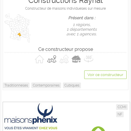
Constructions Raynal
Constructeur de maisons individuelles sur mesure
Présent dans :
1 règions,
1 départements
avec 1 agences.
Ce constructeur propose
Voir ce constructeur
Traditionnelles
Contemporaines
Cubiques
CCMI
NF