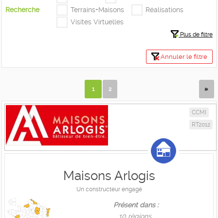
Recherche
Terrains+Maisons
Réalisations
Visites Virtuelles
Plus de filtre
Annuler le filtre
1
2
CCMI
RT2012
Maisons Arlogis
Un constructeur engagé
Présent dans :
10 règions,