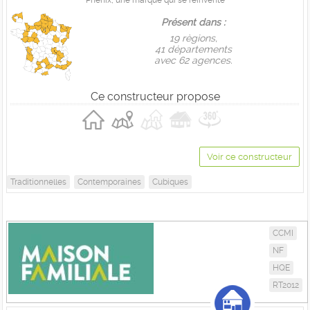
Phenix, une marque qui se réinvente
Présent dans :
19 règions,
41 départements
avec 62 agences.
Ce constructeur propose
Voir ce constructeur
Traditionnelles
Contemporaines
Cubiques
CCMI
NF
HQE
RT2012