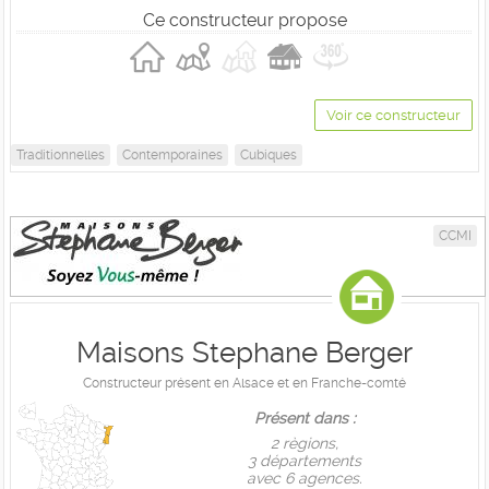
Ce constructeur propose
Voir ce constructeur
Traditionnelles
Contemporaines
Cubiques
CCMI
Maisons Stephane Berger
Constructeur présent en Alsace et en Franche-comté
Présent dans :
2 règions,
3 départements
avec 6 agences.