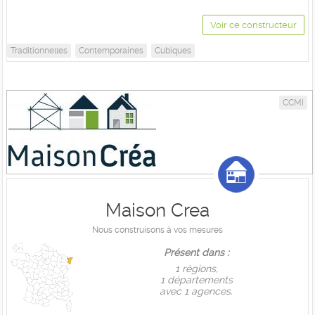
Voir ce constructeur
Traditionnelles
Contemporaines
Cubiques
CCMI
Maison Crea
Nous construisons à vos mesures
Présent dans :
1 règions,
1 départements
avec 1 agences.