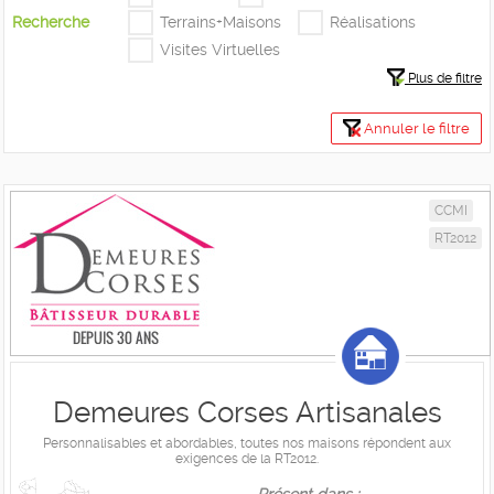
Recherche
Terrains+Maisons
Réalisations
Visites Virtuelles
Plus de filtre
Annuler le filtre
CCMI
RT2012
Demeures Corses Artisanales
Personnalisables et abordables, toutes nos maisons répondent aux
exigences de la RT2012.