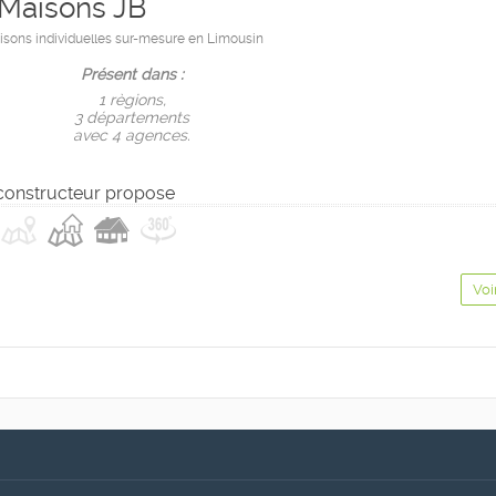
Maisons JB
isons individuelles sur-mesure en Limousin
Présent dans :
1 règions,
3 départements
avec 4 agences.
constructeur propose
Voi