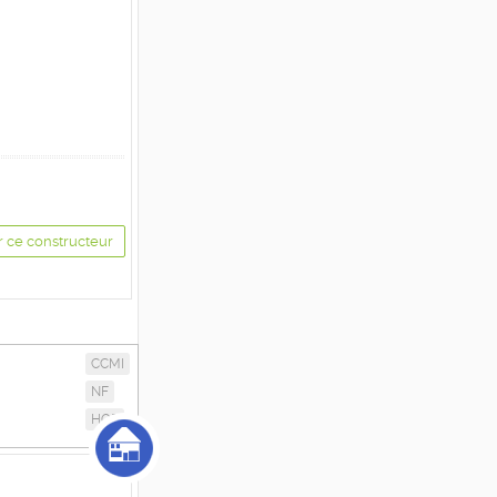
r ce constructeur
CCMI
NF
HQE