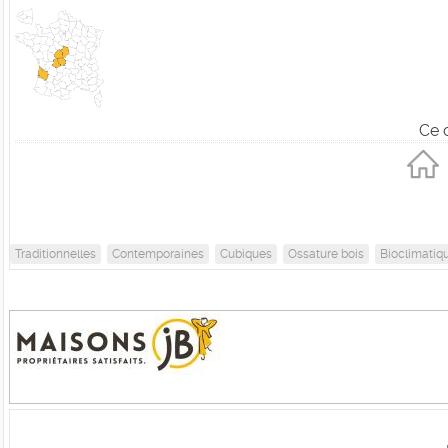
Ce 
Traditionnelles
Contemporaines
Cubiques
Ossature bois
Bioclimatiq