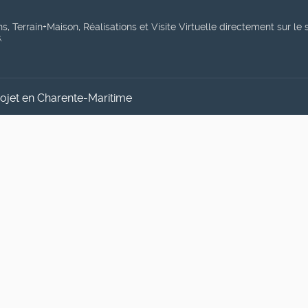
, Terrain+Maison, Réalisations et Visite Virtuelle directement sur le 
s
.
rojet en Charente-Maritime
entielle pour mener à bien un projet immobilier dans un secteur particulièrement 
x d’activité en Alsace ?
niques, réglementaires et budgétaires spécifiques. Faire appel à un contractant 
lité, nous faire part de vos réflexions... suivez-nous sur les réseaux 