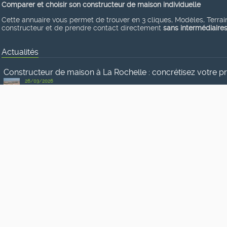
Comparer et choisir son constructeur de maison individuelle
Cette annuaire vous permet de trouver en 3 cliques, Modèles, Terrains
constructeur et de prendre contact directement
sans intermédiaire
Actualités
Constructeur de maison à La Rochelle : concrétisez votre p
26/03/2026
Faire appel à un constructeur de maison à La Rochelle est une étape ess
Pourquoi faire appel à un contractant général pour vos locau
09/03/2026
La construction de locaux d’activité en Alsace implique des enjeux tech
sécuriser les coûts, les délais et la coordination du projet.
Voir toutes les actualités
Réseaux sociaux
Vous êtes sur les réseaux sociaux ?
Pour être informés des dernières mises en ligne, connaître notre actua