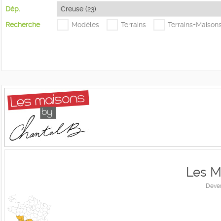
Dép.
Recherche
Modéles
Terrains
Terrains+Maison
Les M
Deven