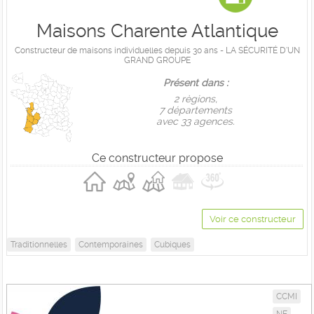
Maisons Charente Atlantique
Constructeur de maisons individuelles depuis 30 ans - LA SÉCURITÉ D'UN
GRAND GROUPE
Présent dans :
2 règions,
7 départements
avec 33 agences.
Ce constructeur propose
Voir ce constructeur
Traditionnelles
Contemporaines
Cubiques
CCMI