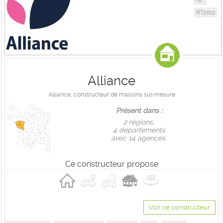
NF
RT2012
Alliance
Alliance, constructeur de maisons sur-mesure
Présent dans :
2 règions,
4 départements
avec 14 agences.
Ce constructeur propose
Voir ce constructeur