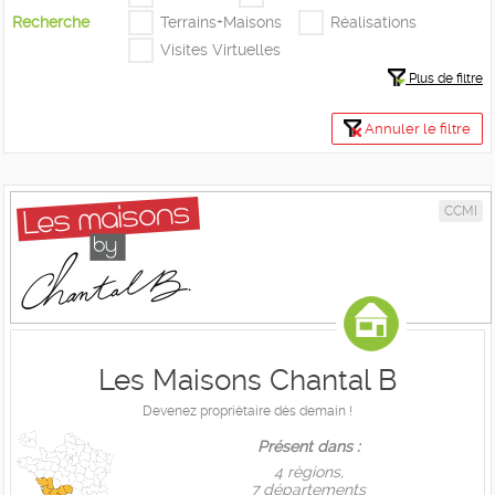
Recherche
Terrains+Maisons
Réalisations
Visites Virtuelles
Plus de filtre
Annuler le filtre
CCMI
Les Maisons Chantal B
Devenez propriétaire dès demain !
Présent dans :
4 règions,
7 départements