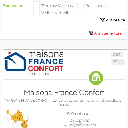
Recherche
Terrains+Maisons
Réalisations
Visites Virtuelles
Plus de filtre
Annuler le filtre
CCMI
RT2012
Maisons France Confort
MAISONS FRANCE CONFORT, 1er constructeur de maisons individuelles en
france
Présent dans :
14 règions,
52 départements