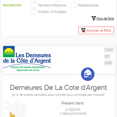
Recherche
Terrains+Maisons
Réalisations
Visites Virtuelles
Plus de filtre
Annuler le filtre
CCMI
NF
HQE
Demeures De La Cote d'Argent
97 % de clients satisfaits pour l’année 2014 constaté par huissier*
Présent dans :
3 règions,
7 départements