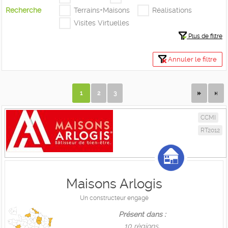
Recherche
Terrains+Maisons
Réalisations
Visites Virtuelles
Plus de filtre
Annuler le filtre
1
2
3
CCMI
RT2012
Maisons Arlogis
Un constructeur engagé
Présent dans :
10 règions,