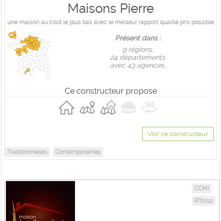
Maisons Pierre
une maison au coût le plus bas avec le meilleur rapport qualité prix possible
Présent dans :
9 règions,
24 départements
avec 43 agences.
Ce constructeur propose
Voir ce constructeur
Traditionnelles
Contemporaines
CCMI
RT2012