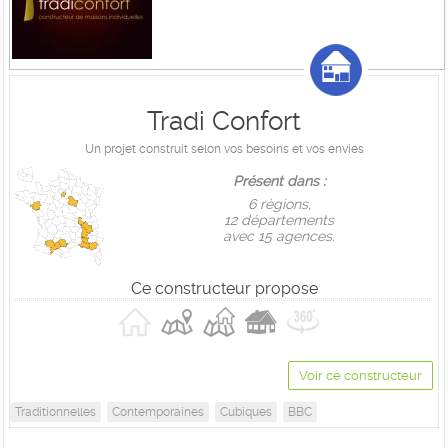
Tradi Confort
Un projet construit selon vos besoins et vos envies
Présent dans :
6 règions,
12 départements
avec 15 agences.
Ce constructeur propose
Voir ce constructeur
Traditionnelles
Contemporaines
Cubiques
BBC