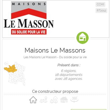
CCMI
RT2012
Maisons Le Massons
Les Maisons Le Masson - Du solide pour la vie
Présent dans :
6 règions,
18 départements
avec 28 agences.
Ce constructeur propose