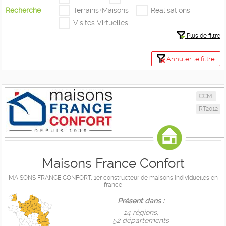
Recherche
Terrains+Maisons
Réalisations
Visites Virtuelles
Plus de filtre
Annuler le filtre
CCMI
RT2012
Maisons France Confort
MAISONS FRANCE CONFORT, 1er constructeur de maisons individuelles en
france
Présent dans :
14 règions,
52 départements