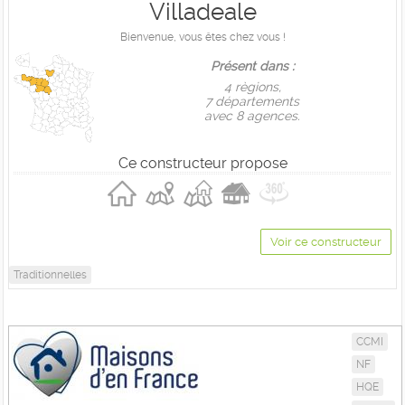
Villadeale
Bienvenue, vous êtes chez vous !
Présent dans :
4 règions,
7 départements
avec 8 agences.
Ce constructeur propose
Voir ce constructeur
Traditionnelles
CCMI
NF
HQE