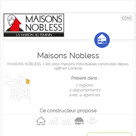
CCMI
Maisons Nobless
MAISONS NOBLESS, c’est 2000 maisons individuelles construites depuis
1986 en Lorraine
Présent dans :
1 règions,
3 départements
avec 4 agences.
Ce constructeur propose