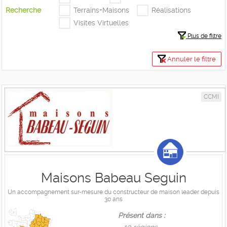
Recherche
Terrains+Maisons
Réalisations
Visites Virtuelles
Plus de filtre
Annuler le filtre
CCMI
Maisons Babeau Seguin
Un accompagnement sur-mesure du constructeur de maison leader depuis
30 ans
Présent dans :