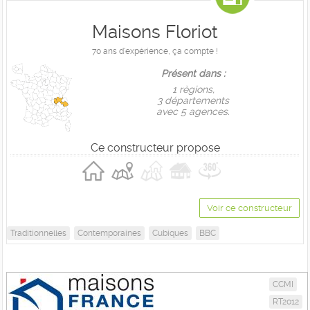
Maisons Floriot
70 ans d'expérience, ça compte !
Présent dans :
1 règions,
3 départements
avec 5 agences.
Ce constructeur propose
Voir ce constructeur
Traditionnelles
Contemporaines
Cubiques
BBC
CCMI
RT2012