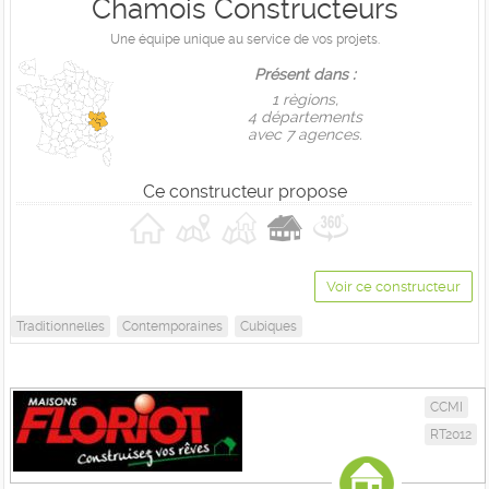
Chamois Constructeurs
Une équipe unique au service de vos projets.
Présent dans :
1 règions,
4 départements
avec 7 agences.
Ce constructeur propose
Voir ce constructeur
Traditionnelles
Contemporaines
Cubiques
CCMI
RT2012