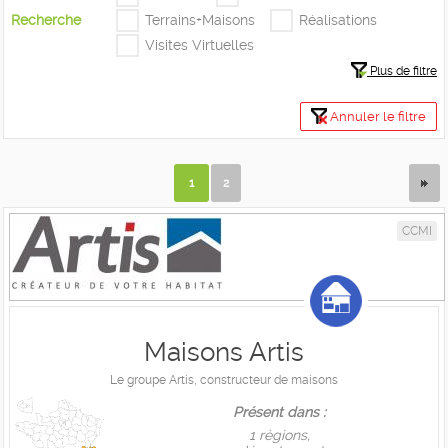
Recherche
Terrains+Maisons
Réalisations
Visites Virtuelles
Plus de filtre
Annuler le filtre
1
2
CCMI
Maisons Artis
Le groupe Artis, constructeur de maisons
Présent dans :
1 règions,