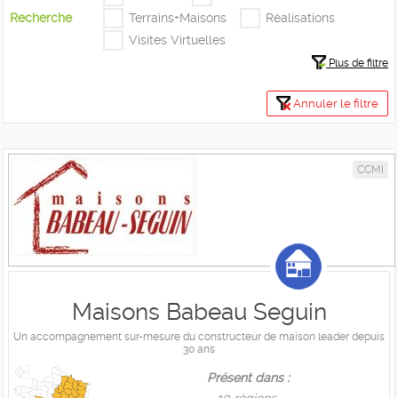
Recherche
Terrains+Maisons
Réalisations
Visites Virtuelles
Plus de filtre
Annuler le filtre
CCMI
Maisons Babeau Seguin
Un accompagnement sur-mesure du constructeur de maison leader depuis
30 ans
Présent dans :