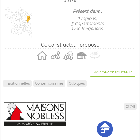
Alsace
Présent dans :
2 règions,
5 départements
avec 8 agences.
Ce constructeur propose
Voir ce constructeur
Traditionnelles
Contemporaines
Cubiques
CCMI