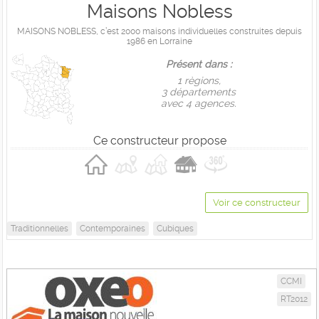
Maisons Nobless
MAISONS NOBLESS, c’est 2000 maisons individuelles construites depuis
1986 en Lorraine
Présent dans :
1 règions,
3 départements
avec 4 agences.
Ce constructeur propose
Voir ce constructeur
Traditionnelles
Contemporaines
Cubiques
CCMI
RT2012