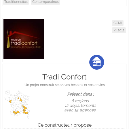
Traditionnelles
Contemporaines
CCMI
RT2012
Tradi Confort
Un projet construit selon vos besoins et vos envies
Présent dans :
6 règions,
12 départements
avec 15 agences.
Ce constructeur propose