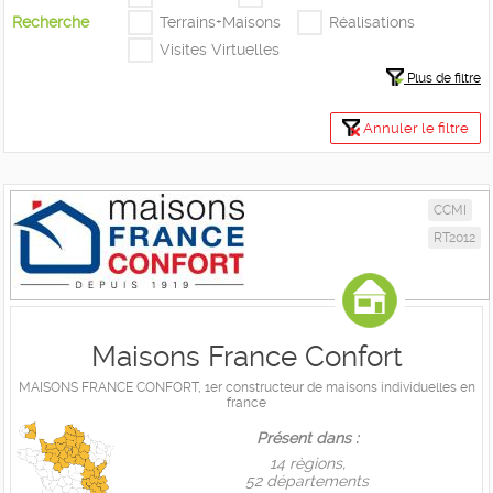
Recherche
Terrains+Maisons
Réalisations
Visites Virtuelles
Plus de filtre
Annuler le filtre
CCMI
RT2012
Maisons France Confort
MAISONS FRANCE CONFORT, 1er constructeur de maisons individuelles en
france
Présent dans :
14 règions,
52 départements