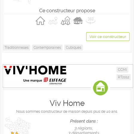
Ce constructeur propose
Voir ce constructeur
Traditionnelles
Contemporaines
Cubiques
CCMI
RT2012
Viv Home
Nous sommes constructeur de maison depuis plus de 40 ans.
Présent dans :
3 règions,
3 départements