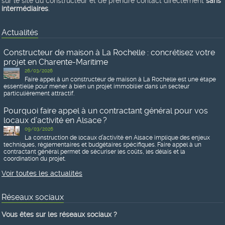
sur le site du constructeur et de prendre contact directement
sans
intermédiaires
.
Actualités
Constructeur de maison à La Rochelle : concrétisez votre
projet en Charente-Maritime
26/03/2026
Faire appel à un constructeur de maison à La Rochelle est une étape
essentielle pour mener à bien un projet immobilier dans un secteur
particulièrement attractif.
Pourquoi faire appel à un contractant général pour vos
locaux d’activité en Alsace ?
09/03/2026
La construction de locaux d’activité en Alsace implique des enjeux
techniques, réglementaires et budgétaires spécifiques. Faire appel à un
contractant général permet de sécuriser les coûts, les délais et la
coordination du projet.
Voir toutes les actualités
Réseaux sociaux
Vous êtes sur les réseaux sociaux ?