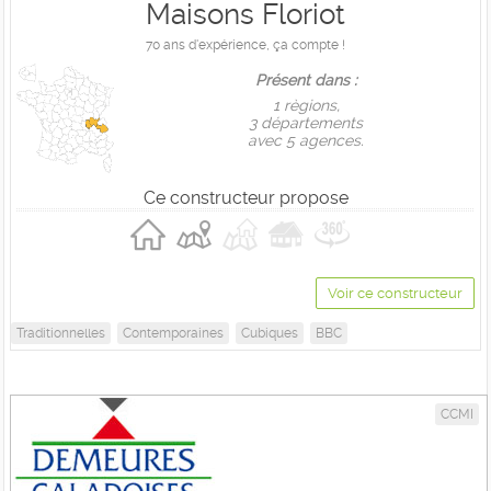
Maisons Floriot
70 ans d'expérience, ça compte !
Présent dans :
1 règions,
3 départements
avec 5 agences.
Ce constructeur propose
Voir ce constructeur
Traditionnelles
Contemporaines
Cubiques
BBC
CCMI