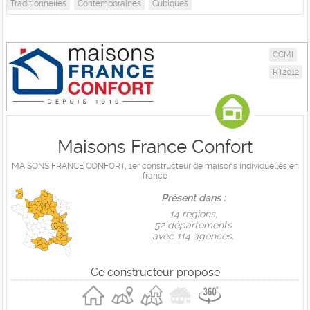
Traditionnelles
Contemporaines
Cubiques
CCMI
RT2012
Maisons France Confort
MAISONS FRANCE CONFORT, 1er constructeur de maisons individuelles en
france
Présent dans :
14 règions,
52 départements
avec 114 agences.
Ce constructeur propose