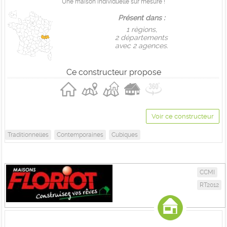
Une maison individuelle sur mesure !
Présent dans :
1 règions,
2 départements
avec 2 agences.
Ce constructeur propose
Voir ce constructeur
Traditionnelles
Contemporaines
Cubiques
CCMI
RT2012