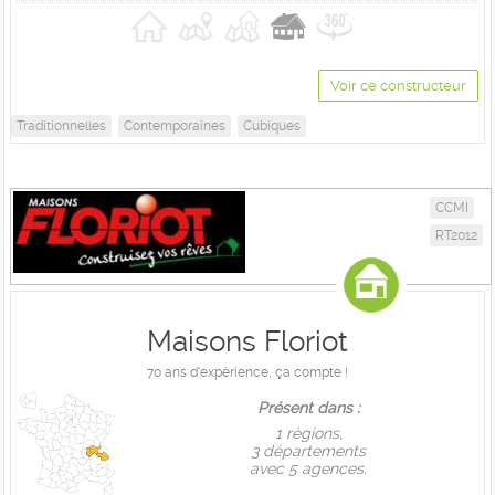
Voir ce constructeur
Traditionnelles
Contemporaines
Cubiques
CCMI
RT2012
Maisons Floriot
70 ans d'expérience, ça compte !
Présent dans :
1 règions,
3 départements
avec 5 agences.