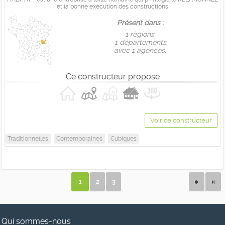
et la bonne exécution des constructions
Présent dans :
1 règions,
1 départements
avec 1 agences.
Ce constructeur propose
Voir ce constructeur
Traditionnelles
Contemporaines
Cubiques
1
2
3
Qui sommes-nous