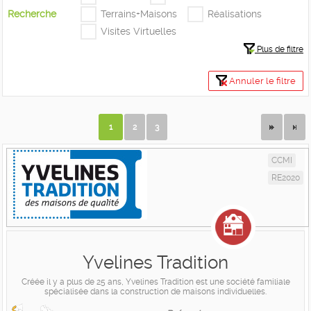
Recherche
Terrains+Maisons
Réalisations
Visites Virtuelles
Plus de filtre
Annuler le filtre
1
2
3
CCMI
RE2020
Yvelines Tradition
Créée il y a plus de 25 ans, Yvelines Tradition est une société familiale
spécialisée dans la construction de maisons individuelles.