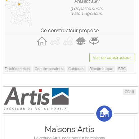
Présent sur :
3 départements
avec 1 agences.
Ce constructeur propose
Voir ce constructeur
Traditionnelles
Contemporaines
Cubiques
Bioclimatique
BBC
CCMI
Maisons Artis
Le groupe Artis, constructeur de maisons