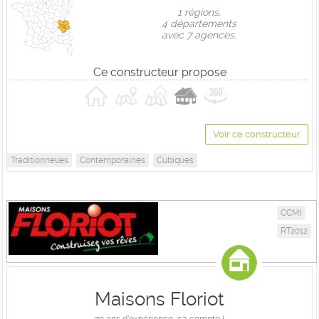
1 règions,
4 départements
avec 7 agences.
Ce constructeur propose
Voir ce constructeur
Traditionnelles
Contemporaines
Cubiques
CCMI
RT2012
Maisons Floriot