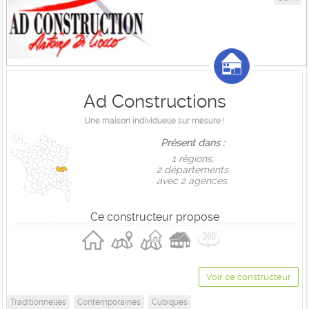
Ad Constructions
Une maison individuelle sur mesure !
Présent dans :
1 règions,
2 départements
avec 2 agences.
Ce constructeur propose
Voir ce constructeur
Traditionnelles
Contemporaines
Cubiques