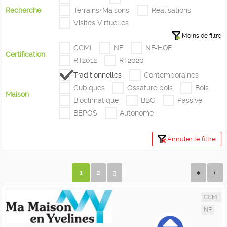
Recherche
Terrains+Maisons
Réalisations
Visites Virtuelles
Moins de filtre
CCMI
NF
NF-HQE
Certification
RT2012
RT2020
Traditionnelles
Contemporaines
Cubiques
Ossature bois
Bois
Maison
Bioclimatique
BBC
Passive
BEPOS
Autonome
Annuler le filtre
1
2
3
CCMI
NF