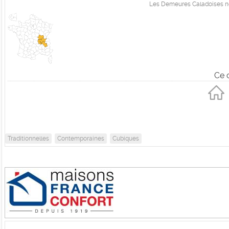
Les Demeures Caladoises ne
Ce 
Traditionnelles
Contemporaines
Cubiques