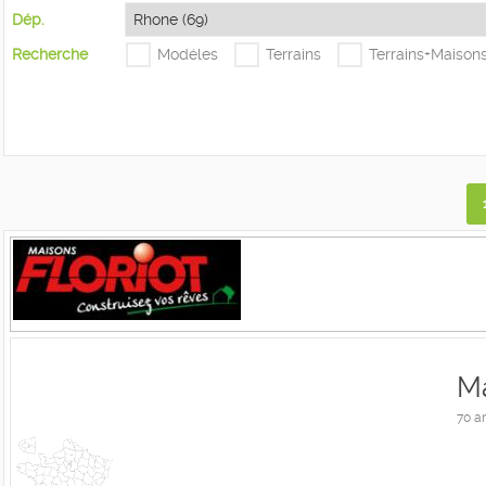
Dép.
Recherche
Modéles
Terrains
Terrains+Maison
Ma
70 a