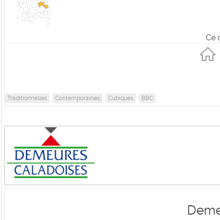
Ce 
Traditionnelles
Contemporaines
Cubiques
BBC
Deme