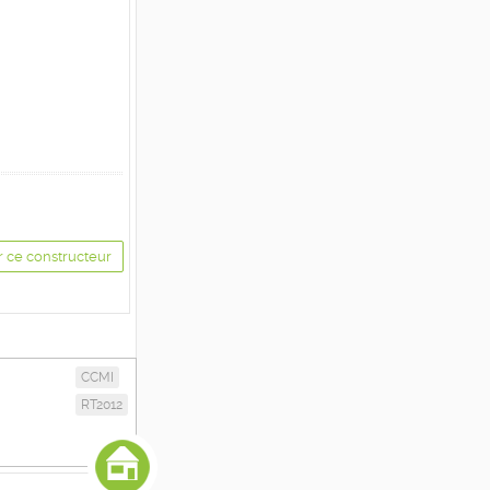
r ce constructeur
CCMI
RT2012