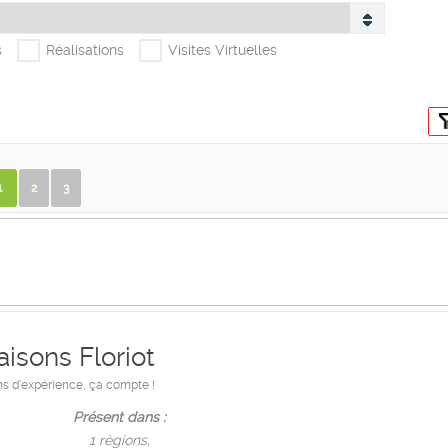
s
Réalisations
Visites Virtuelles
1
2
3
isons Floriot
ns d'expérience, ça compte !
Présent dans :
1 règions,