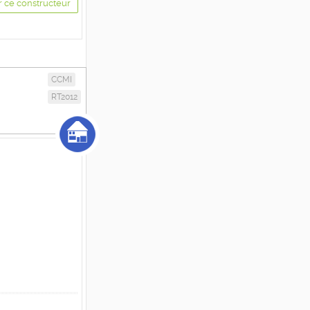
r ce constructeur
CCMI
RT2012