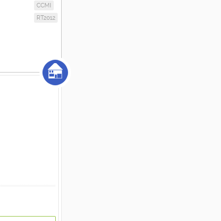
CCMI
RT2012