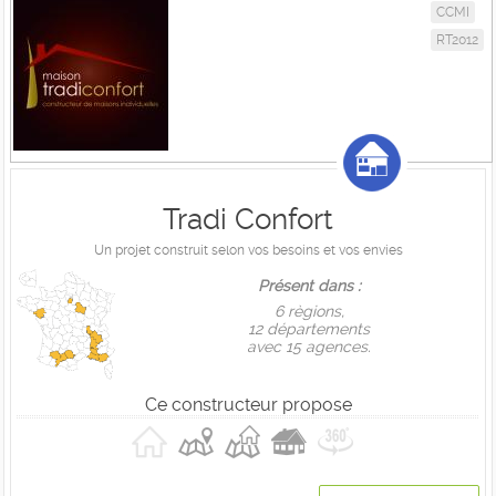
CCMI
RT2012
Tradi Confort
Un projet construit selon vos besoins et vos envies
Présent dans :
6 règions,
12 départements
avec 15 agences.
Ce constructeur propose