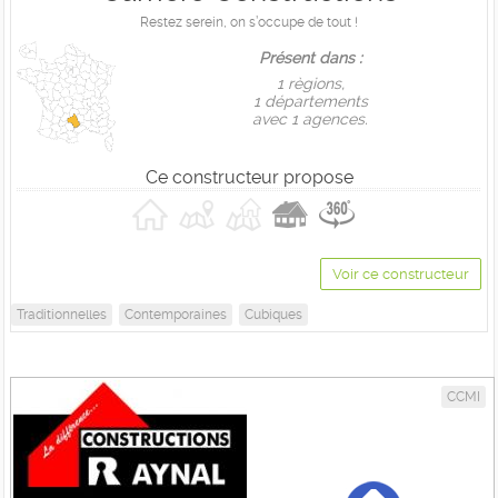
Restez serein, on s’occupe de tout !
Présent dans :
1 règions,
1 départements
avec 1 agences.
Ce constructeur propose
Voir ce constructeur
Traditionnelles
Contemporaines
Cubiques
CCMI