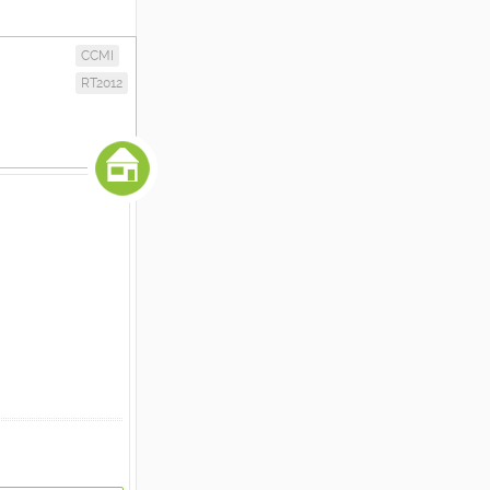
CCMI
RT2012