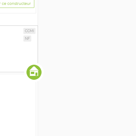
r ce constructeur
CCMI
NF