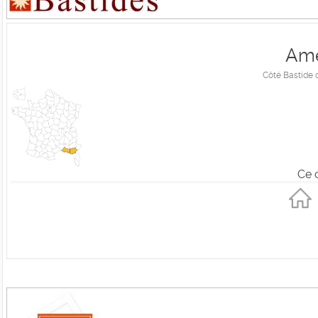
Ame
Côté Bastide 
Ce 