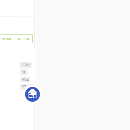
r ce constructeur
CCMI
NF
HQE
RT2012