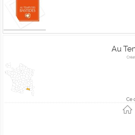
Au Te
Créa
Ce 