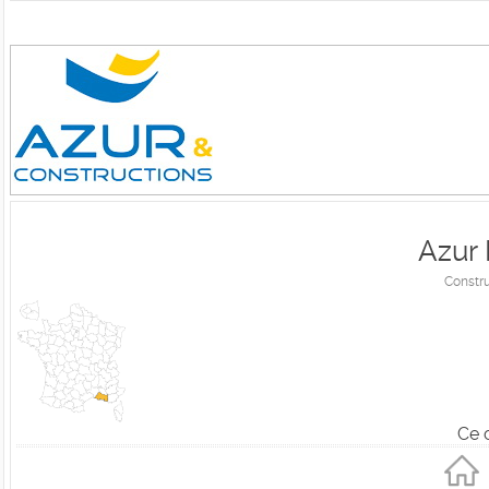
Azur 
Constru
Ce 