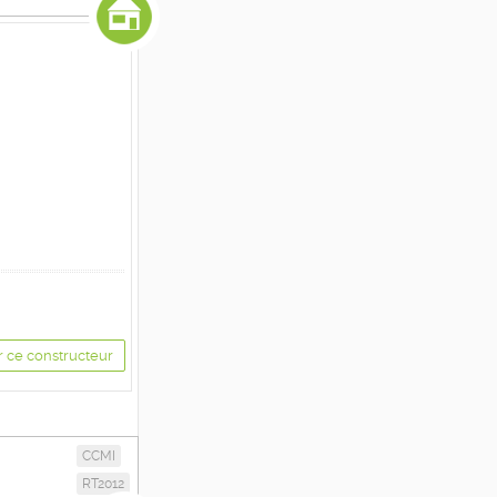
r ce constructeur
CCMI
RT2012