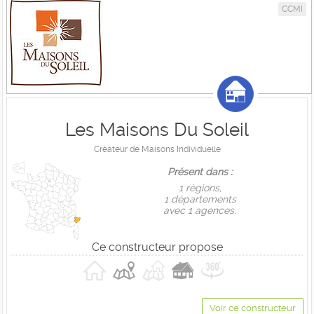
CCMI
Les Maisons Du Soleil
Créateur de Maisons Individuelle
Présent dans :
1 règions,
1 départements
avec 1 agences.
Ce constructeur propose
Voir ce constructeur