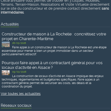
Cette annuaire vous permet de trouver en 3 cliques, Modèles,
Terrains, Terrain+Maison, Réalisations et Visite Virtuelle directement
sur le site du constructeur et de prendre contact directement
sans
intermédiaires
.
Actualités
Constructeur de maison à La Rochelle : concrétisez votre
projet en Charente-Maritime
26/03/2026
Faire appel à un constructeur de maison à La Rochelle est une étape
essentielle pour mener à bien un projet immobilier dans un secteur
particulièrement attractif.
Pourquoi faire appel à un contractant général pour vos
locaux d’activité en Alsace ?
09/03/2026
La construction de locaux d’activité en Alsace implique des enjeux
techniques, réglementaires et budgétaires spécifiques. Faire appel à un
contractant général permet de sécuriser les coûts, les délais et la
coordination du projet.
Voir toutes les actualités
Réseaux sociaux