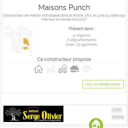
Maisons Punch
Constructeur de maison individuelle dans le Rhône, l'Ain, la Loire ou l'Isère qui
met tout le monde d'accord !
Présent dans :
4 règions,
7 départements
avec 13 agences.
Ce constructeur propose
Voir ce constructeur
CCMI
RT2012