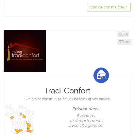
Voir ce constructeur
CCMI
RT2012
Tradi Confort
Un projet construit selon vos besoins et vos envies
Présent dans :
6 règions,
12 départements
avec 15 agences.