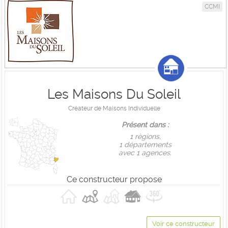
CCMI
Les Maisons Du Soleil
Créateur de Maisons Individuelle
Présent dans :
1 règions,
1 départements
avec 1 agences.
Ce constructeur propose
Voir ce constructeur