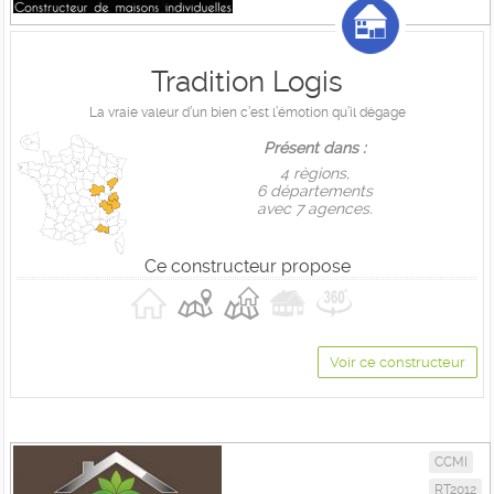
Tradition Logis
La vraie valeur d’un bien c’est l’émotion qu’il dégage
Présent dans :
4 règions,
6 départements
avec 7 agences.
Ce constructeur propose
Voir ce constructeur
CCMI
RT2012