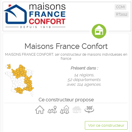
CCMI
RT2012
Maisons France Confort
MAISONS FRANCE CONFORT, 1er constructeur de maisons individuelles en
france
Présent dans :
14 règions,
52 départements
avec 114 agences.
Ce constructeur propose
Voir ce constructeur