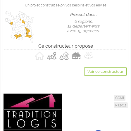
Un projet construit selon vos besoins et vos envies
Présent dans :
6 règions,
12 départements
avec 15 agences.
Ce constructeur propose
Voir ce constructeur
CCMI
RT2012