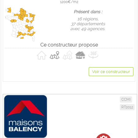
1200€/m2
Présent dans :
16 règions,
37 départements
avec 49 agences.
Ce constructeur propose
Voir ce constructeur
CCMI
RT2012