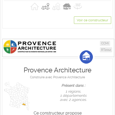
Voir ce constructeur
CCMI
RT2012
Provence Architecture
Construire avec Provence Architecture
Présent dans :
1 règions,
1 départements
avec 2 agences.
Ce constructeur propose