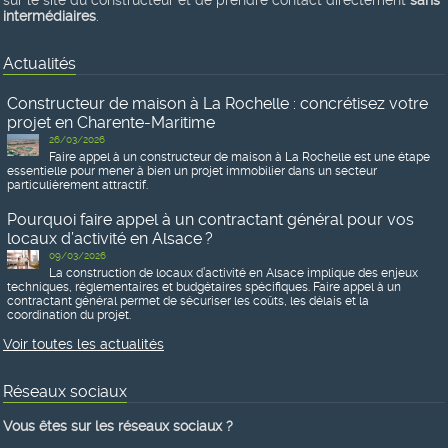
sur le site du constructeur et de prendre contact directement
sans
intermédiaires
.
Actualités
Constructeur de maison à La Rochelle : concrétisez votre
projet en Charente-Maritime
26/03/2026
Faire appel à un constructeur de maison à La Rochelle est une étape
essentielle pour mener à bien un projet immobilier dans un secteur
particulièrement attractif.
Pourquoi faire appel à un contractant général pour vos
locaux d’activité en Alsace ?
09/03/2026
La construction de locaux d’activité en Alsace implique des enjeux
techniques, réglementaires et budgétaires spécifiques. Faire appel à un
contractant général permet de sécuriser les coûts, les délais et la
coordination du projet.
Voir toutes les actualités
Réseaux sociaux
Vous êtes sur les réseaux sociaux ?