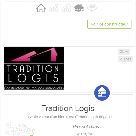
Voir ce constructeur
CCMI
RT2012
Tradition Logis
La vraie valeur d’un bien c’est l’émotion qu’il dégage
Présent dans :
4 règions,