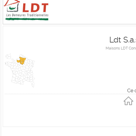
Ldt S.a
Maisons LDT Const
Ce 