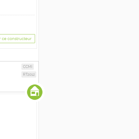
r ce constructeur
CCMI
RT2012