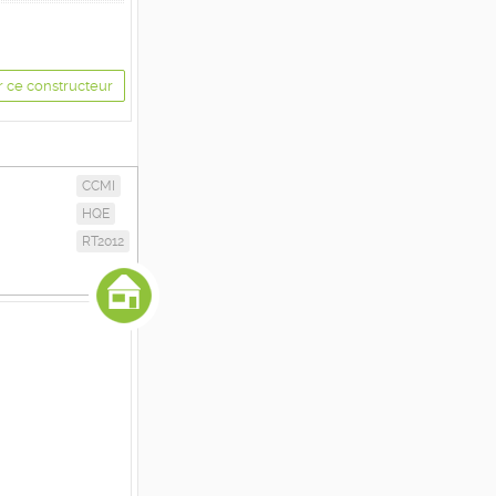
r ce constructeur
CCMI
HQE
RT2012