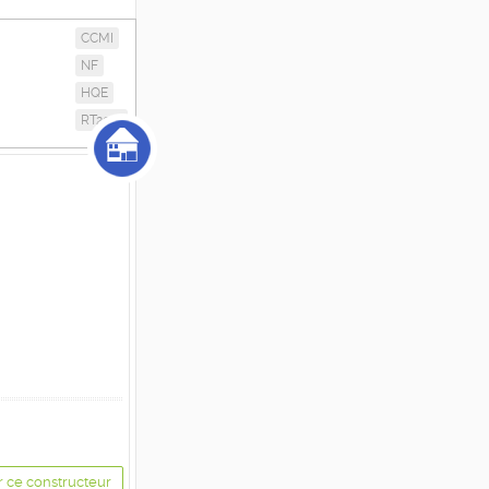
CCMI
NF
HQE
RT2012
r ce constructeur