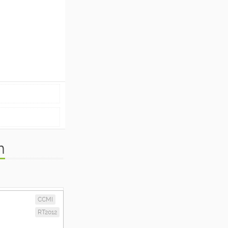
m
CCMI
RT2012