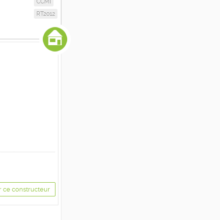
CCMI
RT2012
r ce constructeur