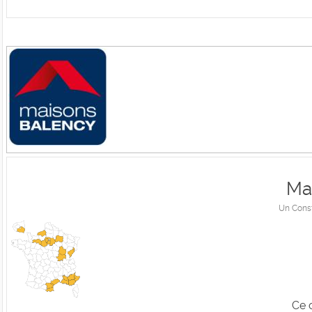
Ma
Un Cons
Ce 