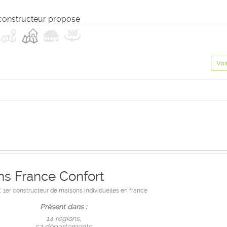
constructeur propose
Voi
s France Confort
r constructeur de maisons individuelles en france
Présent dans :
14 règions,
52 départements