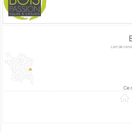
L'art de const
Ce 