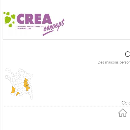
C
Des maisons personn
Ce 