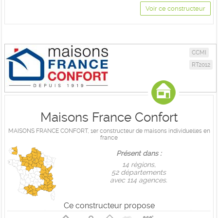
Voir ce constructeur
CCMI
RT2012
Maisons France Confort
MAISONS FRANCE CONFORT, 1er constructeur de maisons individuelles en
france
Présent dans :
14 règions,
52 départements
avec 114 agences.
Ce constructeur propose