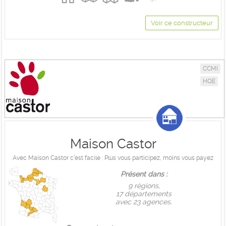
Voir ce constructeur
CCMI
HQE
Maison Castor
Avec Maison Castor c’est facile : Plus vous participez, moins vous payez
Présent dans :
9 règions,
17 départements
avec 23 agences.