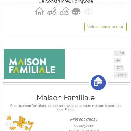
Ce constructeur propose
Voir ce constructeur
CCMI
NF
HQE
RT2012
Maison Familiale
Chez maison familiale, on conçoit avec vous votre maison à partir de
1200€/m2
Présent dans :
16 règions,
37 départements