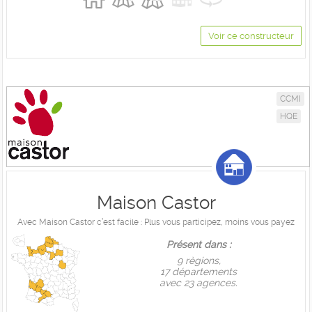
Voir ce constructeur
CCMI
HQE
Maison Castor
Avec Maison Castor c’est facile : Plus vous participez, moins vous payez
Présent dans :
9 règions,
17 départements
avec 23 agences.