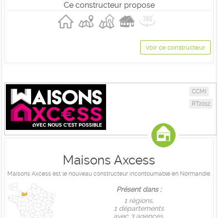
Ce constructeur propose
Voir ce constructeur
CCMI
RT2012
Maisons Axcess
Maisons Axcess est le nouveau constructeur incontournable en Normandie.
Présent dans :
1 règions,
1 départements
avec 3 agences.