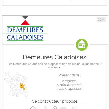
CCMI
Demeures Caladoises
Les Demeures Caladoises ne proposent rien de moins… qu'un bonheur
d'avance.
Présent dans :
2 règions,
5 départements
avec 9 agences.
Ce constructeur propose