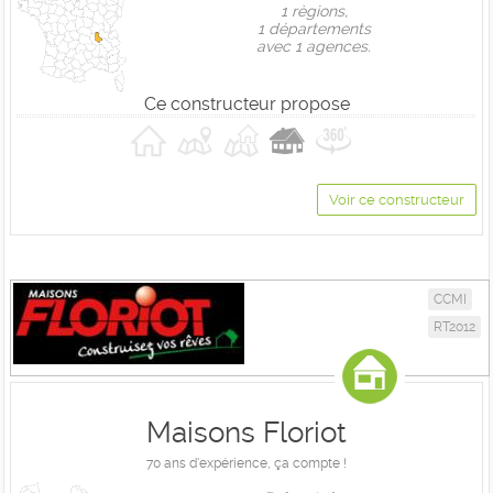
1 règions,
1 départements
avec 1 agences.
Ce constructeur propose
Voir ce constructeur
CCMI
RT2012
Maisons Floriot
70 ans d'expérience, ça compte !