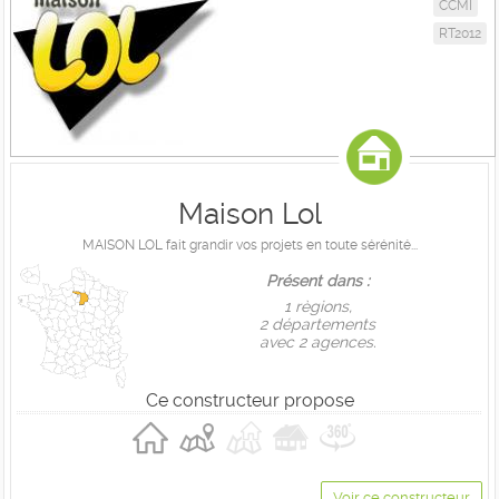
CCMI
RT2012
Maison Lol
MAISON LOL fait grandir vos projets en toute sérénité...
Présent dans :
1 règions,
2 départements
avec 2 agences.
Ce constructeur propose
Voir ce constructeur