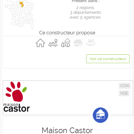
Présent dans :
2 règions,
3 départements
avec 5 agences.
Ce constructeur propose
Voir ce constructeur
CCMI
HQE
Maison Castor