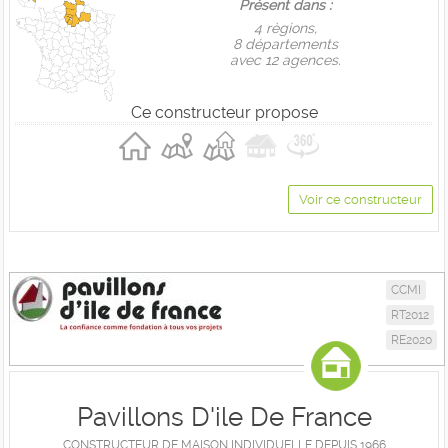
Présent dans :
4 règions,
8 départements
avec 12 agences.
Ce constructeur propose
Voir ce constructeur
CCMI
RT2012
RE2020
Pavillons D'ile De France
CONSTRUCTEUR DE MAISON INDIVIDUELLE DEPUIS 1966