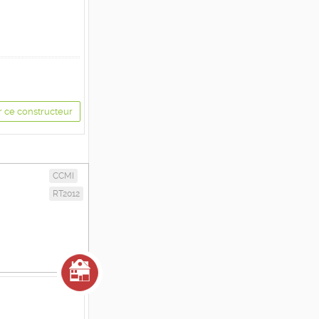
r ce constructeur
CCMI
RT2012