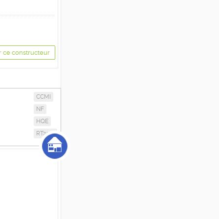
r ce constructeur
CCMI
NF
HQE
RT2012