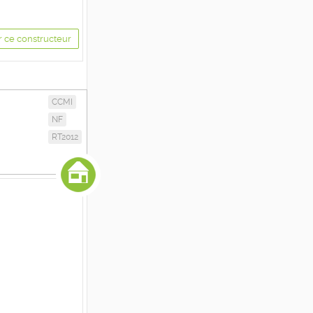
r ce constructeur
CCMI
NF
RT2012