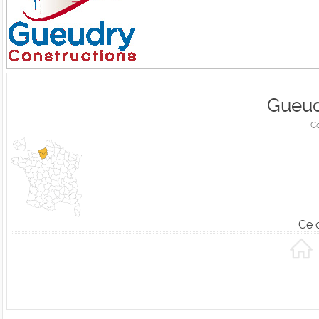
Gueud
C
Ce 