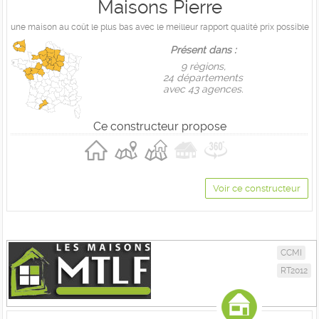
Maisons Pierre
une maison au coût le plus bas avec le meilleur rapport qualité prix possible
Présent dans :
9 règions,
24 départements
avec 43 agences.
Ce constructeur propose
Voir ce constructeur
CCMI
RT2012