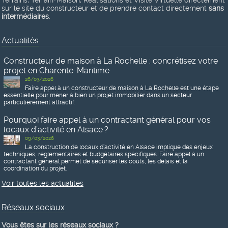
Terrains, Terrain+Maison, Réalisations et Visite Virtuelle directement
sur le site du constructeur et de prendre contact directement
sans
intermédiaires
.
Actualités
Constructeur de maison à La Rochelle : concrétisez votre
projet en Charente-Maritime
26/03/2026
Faire appel à un constructeur de maison à La Rochelle est une étape
essentielle pour mener à bien un projet immobilier dans un secteur
particulièrement attractif.
Pourquoi faire appel à un contractant général pour vos
locaux d’activité en Alsace ?
09/03/2026
La construction de locaux d’activité en Alsace implique des enjeux
techniques, réglementaires et budgétaires spécifiques. Faire appel à un
contractant général permet de sécuriser les coûts, les délais et la
coordination du projet.
Voir toutes les actualités
Réseaux sociaux
Vous êtes sur les réseaux sociaux ?