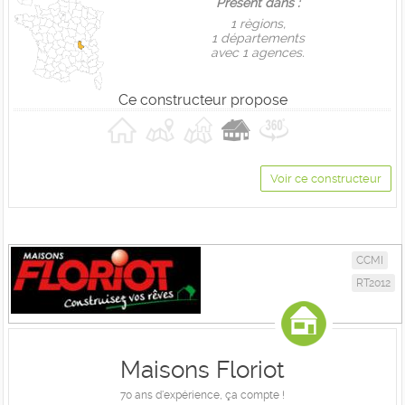
Présent dans :
1 règions,
1 départements
avec 1 agences.
Ce constructeur propose
Voir ce constructeur
CCMI
RT2012
Maisons Floriot
70 ans d'expérience, ça compte !