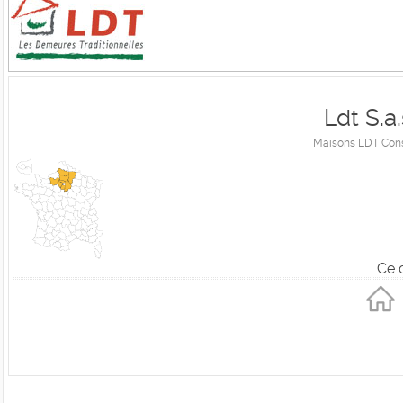
Ldt S.a
Maisons LDT Const
Ce 