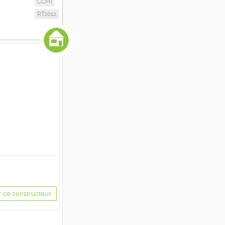
CCMI
RT2012
r ce constructeur