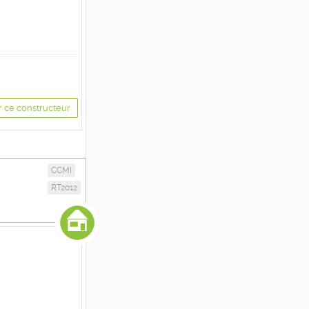
r ce constructeur
CCMI
RT2012