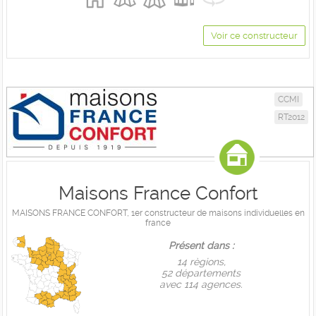
Voir ce constructeur
CCMI
RT2012
Maisons France Confort
MAISONS FRANCE CONFORT, 1er constructeur de maisons individuelles en
france
Présent dans :
14 règions,
52 départements
avec 114 agences.