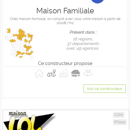
Maison Familiale
Chez maison familiale, on conçoit avec vous votre maison à partir de
1200€/m2
Présent dans :
16 règions,
37 départements
avec 49 agences.
Ce constructeur propose
Voir ce constructeur
CCMI
RT2012