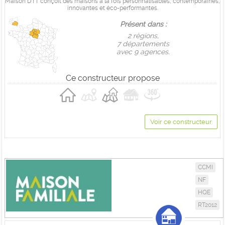
Maison DTT conçoit des maisons à la fois personnalisables, contemporaines,
innovantes et éco-performantes.
Présent dans :
2 règions,
7 départements
avec 9 agences.
Ce constructeur propose
Voir ce constructeur
CCMI
NF
HQE
RT2012