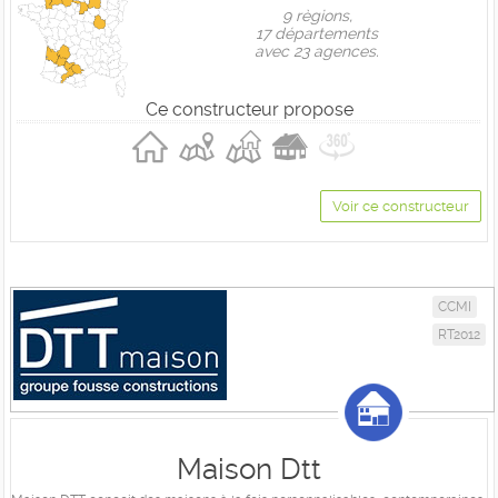
9 règions,
17 départements
avec 23 agences.
Ce constructeur propose
Voir ce constructeur
CCMI
RT2012
Maison Dtt