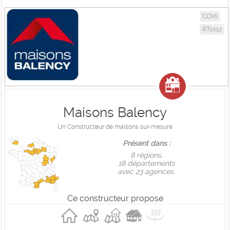
CCMI
RT2012
Maisons Balency
Un Constructeur de maisons sur-mesure
Présent dans :
8 règions,
18 départements
avec 23 agences.
Ce constructeur propose